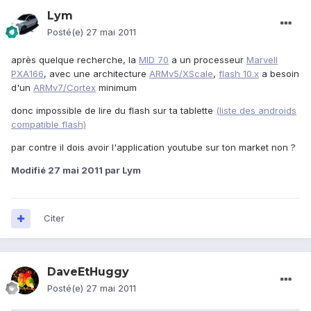
Lym
Posté(e)
27 mai 2011
après quelque recherche, la
MID 70
a un processeur
Marvell
PXA166
, avec une architecture
ARMv5/XScale
,
flash 10.x
a besoin
d'un
ARMv7/Cortex
minimum
donc impossible de lire du flash sur ta tablette
(liste des androids
compatible flash)
par contre il dois avoir l'application youtube sur ton market non ?
Modifié
27 mai 2011
par Lym
Citer
DaveEtHuggy
Posté(e)
27 mai 2011