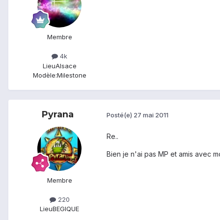
Membre
4k
Lieu
Alsace
Modèle:
Milestone
Pyrana
Posté(e)
27 mai 2011
Re..
Bien je n'ai pas MP et amis avec mo
Membre
220
Lieu
BEGIQUE