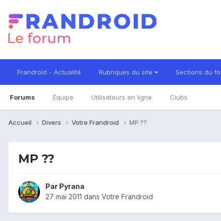
Frandroid - Actualité
Rubriques du site
Sections du f
Forums
Équipe
Utilisateurs en ligne
Clubs
Accueil
Divers
Votre Frandroid
MP ??
MP ??
Par
Pyrana
27 mai 2011
dans
Votre Frandroid