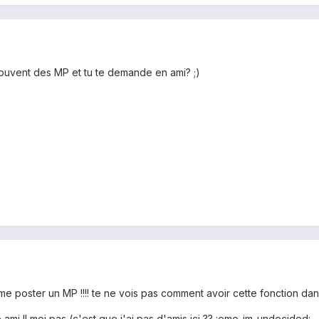
ouvent des MP et tu te demande en ami? ;)
me poster un MP !!!! te ne vois pas comment avoir cette fonction dans 
e ami !! moi pas (c'est que j'ai pas d'amis içi ?? :emo_im_undecided: