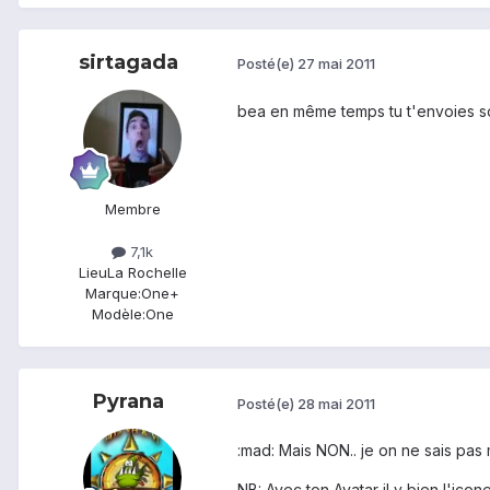
sirtagada
Posté(e)
27 mai 2011
bea en même temps tu t'envoies s
Membre
7,1k
Lieu
La Rochelle
Marque:
One+
Modèle:
One
Pyrana
Posté(e)
28 mai 2011
:mad: Mais NON.. je on ne sais pas 
NB: Avec ton Avatar il y bien l'icon