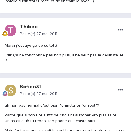
installe "uninstaller root" et désinstalle le avec! ;)
Thibeo
Posté(e)
27 mai 2011
Merci j'essaye ça de suite! :)
Edit: Ça ne fonctionne pas non plus, il ne veut pas le désinstaller...
:/
Sofien31
Posté(e)
27 mai 2011
ah non pas normal c'est bien "uninstaller for root"?
Parce que sinon il te suffit de choisir Launcher Pro puis faire
Uninstall et là tu reboot ton phone et il existe plus.
Mais faut pas que ça soit le seul launcher que t'ai alors, utilise en