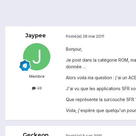
Jaypee
Posté(e)
28 mai 2011
Bonjour,
Je post dans la catégorie ROM, mais 
donnée ...
Membre
Alors voila ma question : j'ai un 
48
J'ai vu que les applications SFR son
Que représente la surcouche SFR 
Voila, j'espère que quelqu'un pour
Geckeon
Posté(e)
5 juin 2011