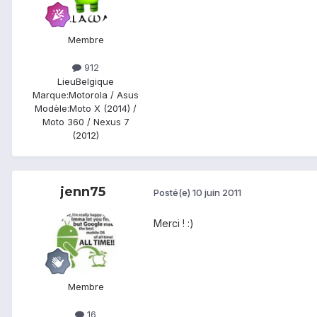
Membre
912
Lieu
Belgique
Marque:
Motorola / Asus
Modèle:
Moto X (2014) /
Moto 360 / Nexus 7
(2012)
jenn75
Posté(e)
10 juin 2011
Merci ! :)
Membre
16