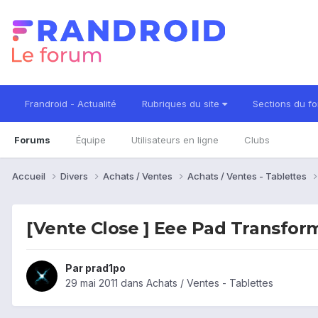
Frandroid - Actualité
Rubriques du site
Sections du f
Forums
Équipe
Utilisateurs en ligne
Clubs
Accueil
Divers
Achats / Ventes
Achats / Ventes - Tablettes
[Vente Close ] Eee Pad Transforme
Par
prad1po
29 mai 2011
dans
Achats / Ventes - Tablettes