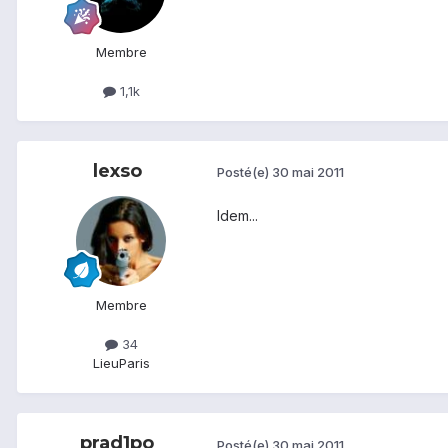
Membre
1,1k
lexso
Posté(e)
30 mai 2011
Idem...
Membre
34
Lieu
Paris
prad1po
Posté(e)
30 mai 2011