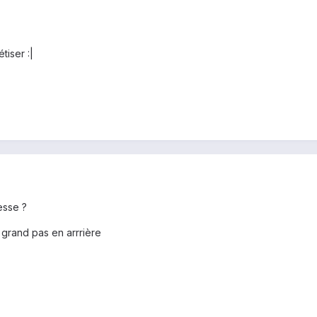
tiser :|
esse ?
n grand pas en arrrière