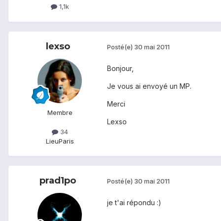
1,1k
lexso
Posté(e)
30 mai 2011
Bonjour,
Je vous ai envoyé un MP.
Merci
Membre
Lexso
34
Lieu
Paris
prad1po
Posté(e)
30 mai 2011
je t'ai répondu :)