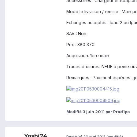
Accessoires : Chargeur et Adaptat
Mode le livraison / remise : Main 
Echanges acceptés : Ipad 2 ou Ipa
SAV : Non
Prix :
380
370
Acquisition: 1ère main
Traces d'usures: NEUF à peine ouv
Remarques : Paiement espèces , je 
Modifié
3 juin 2011
par Prad1po
Yoshi74
Posté(e)
30 mai 2011
(modifié)