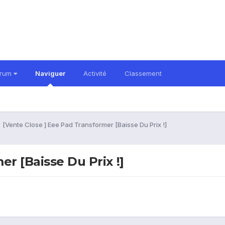
orum
Naviguer
Activité
Classement
[Vente Close ] Eee Pad Transformer [Baisse Du Prix !]
r [Baisse Du Prix !]