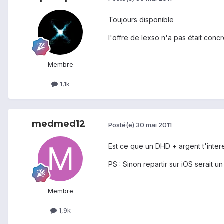
Toujours disponible
l'offre de lexso n'a pas était concré
Membre
1,1k
medmed12
Posté(e)
30 mai 2011
Est ce que un DHD + argent t'inter
PS : Sinon repartir sur iOS serait u
Membre
1,9k