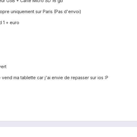
eur USB + Carte Micro SD 16 gb
propre uniquement sur Paris (Pas d'envoi)
d 1 + euro
ert
vend ma tablette car j'ai envie de repasser sur ios :P