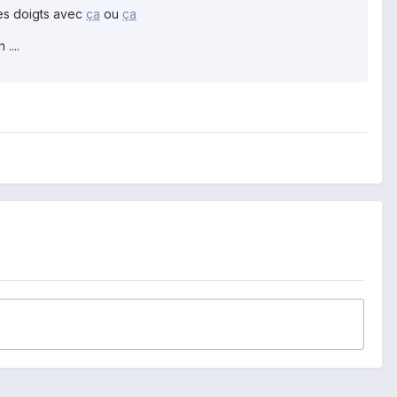
les doigts avec
ça
ou
ça
....