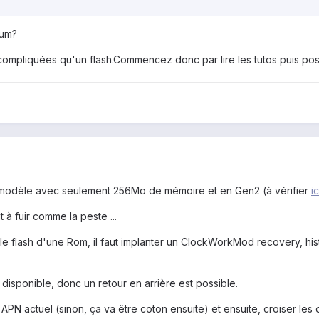
rum?
 compliquées qu'un flash.Commencez donc par lire les tutos puis pose
n modèle avec seulement 256Mo de mémoire et en Gen2 (à vérifier
ic
à fuir comme la peste ...
le flash d'une Rom, il faut implanter un ClockWorkMod recovery, hist
disponible, donc un retour en arrière est possible.
 APN actuel (sinon, ça va être coton ensuite) et ensuite, croiser les