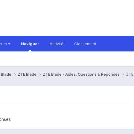
orum
Naviguer
Activité
Classement
 Blade
ZTE Blade
ZTE Blade - Aides, Questions & Réponses
ZTE
ponses