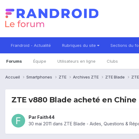
Frandroid - Actualité
Rubriques du site
Sections du f
Forums
Équipe
Utilisateurs en ligne
Clubs
Accueil
Smartphones
ZTE
Archives ZTE
ZTE Blade
ZTE
ZTE v880 Blade acheté en Chine
Par
Faith44
30 mai 2011
dans
ZTE Blade - Aides, Questions & Ré