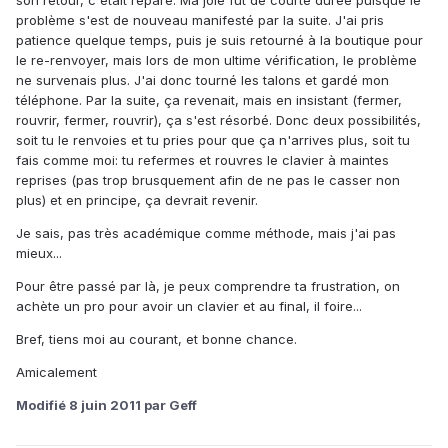
son retour, c'était réparé. Ma joie fut de courte durée puisque le
problème s'est de nouveau manifesté par la suite. J'ai pris
patience quelque temps, puis je suis retourné à la boutique pour
le re-renvoyer, mais lors de mon ultime vérification, le problème
ne survenais plus. J'ai donc tourné les talons et gardé mon
téléphone. Par la suite, ça revenait, mais en insistant (fermer,
rouvrir, fermer, rouvrir), ça s'est résorbé. Donc deux possibilités,
soit tu le renvoies et tu pries pour que ça n'arrives plus, soit tu
fais comme moi: tu refermes et rouvres le clavier à maintes
reprises (pas trop brusquement afin de ne pas le casser non
plus) et en principe, ça devrait revenir.
Je sais, pas très académique comme méthode, mais j'ai pas
mieux...
Pour être passé par là, je peux comprendre ta frustration, on
achète un pro pour avoir un clavier et au final, il foire...
Bref, tiens moi au courant, et bonne chance.
Amicalement
Modifié
8 juin 2011
par Geff