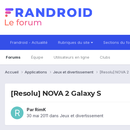
Frandroid - Actualité
Rubriques du site
Sections du f
Forums
Équipe
Utilisateurs en ligne
Clubs
Accueil
Applications
Jeux et divertissement
[Resolu] NOVA 2
[Resolu] NOVA 2 Galaxy S
Par
RimK
30 mai 2011
dans
Jeux et divertissement