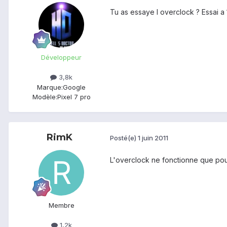
Tu as essaye l overclock ? Essai a 
Développeur
3,8k
Marque:
Google
Modèle:
Pixel 7 pro
RimK
Posté(e)
1 juin 2011
L'overclock ne fonctionne que pou
Membre
1,2k