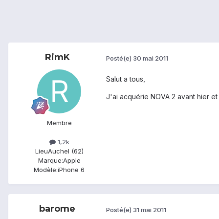
RimK
Posté(e)
30 mai 2011
Salut a tous,
J'ai acquérie NOVA 2 avant hier et
Membre
1,2k
Lieu
Auchel (62)
Marque:
Apple
Modèle:
iPhone 6
barome
Posté(e)
31 mai 2011