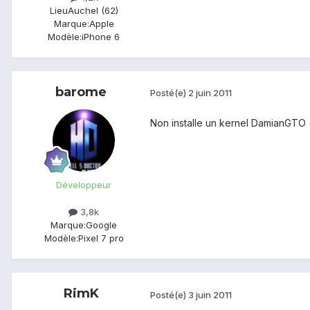
Lieu
Auchel (62)
Marque:
Apple
Modèle:
iPhone 6
barome
Posté(e)
2 juin 2011
Non installe un kernel DamianGTO 
Développeur
3,8k
Marque:
Google
Modèle:
Pixel 7 pro
RimK
Posté(e)
3 juin 2011