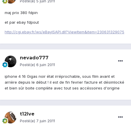
Posté(e)
5 juin 2011
maj prix 380 fdpin
et par ebay fdpout
http://cgi.ebay.fr/ws/eBayISAPI.dll?ViewItem&item=230631329075
nevado777
Posté(e)
6 juin 2011
iphone 4 16 Gigas noir état irréprochable, sous film avant et
arrière depuis le début ! il est de fin fevrier facture et désimlocké
et bien sûr boite complète avec tout ses accéssoires d'origine
t12lve
Posté(e)
7 juin 2011