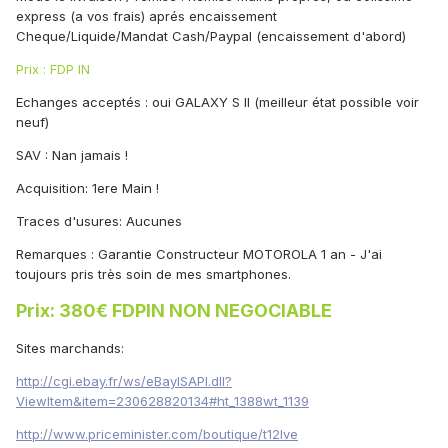
express (a vos frais) aprés encaissement
Cheque/Liquide/Mandat Cash/Paypal (encaissement d'abord)
Prix : FDP IN
Echanges acceptés : oui GALAXY S II (meilleur état possible voir
neuf)
SAV : Nan jamais !
Acquisition: 1ere Main !
Traces d'usures: Aucunes
Remarques : Garantie Constructeur MOTOROLA 1 an - J'ai
toujours pris très soin de mes smartphones.
Prix: 380€ FDPIN NON NEGOCIABLE
Sites marchands:
http://cgi.ebay.fr/ws/eBayISAPI.dll?
ViewItem&item=230628820134#ht_1388wt_1139
http://www.priceminister.com/boutique/t12lve