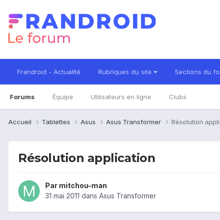
Frandroid - Actualité
Rubriques du site
Sections du f
Forums
Équipe
Utilisateurs en ligne
Clubs
Accueil
Tablettes
Asus
Asus Transformer
Résolution appl
Résolution application
Par
mitchou-man
31 mai 2011
dans
Asus Transformer