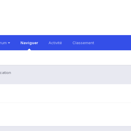
orum
Naviguer
Activité
Classement
ication