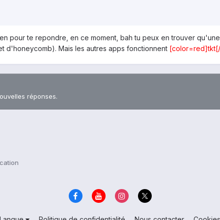
 ben pour te repondre, en ce moment, bah tu peux en trouver qu'une c
(et d'honeycomb). Mais les autres apps fonctionnent
[color=red]tkt[
nouvelles réponses.
ication
Langue
Politique de confidentialité
Nous contacter
Cookie