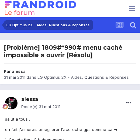
LG Optimus 2X - Aides, Questions & Réponses
[Problème] 1809#*990# menu caché
impossible a ouvrir [Résolu]
Par
alessa
31 mai 2011
dans
LG Optimus 2X - Aides, Questions & Réponses
alessa
Posté(e)
31 mai 2011
salut a tous .
en fait j'aimerais amegliorer l'accroche gps comme ca =>
1. Go into the LG hidden menu