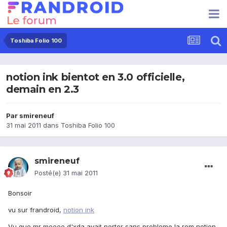
Toshiba Folio 100
notion ink bientot en 3.0 officielle,
demain en 2.3
Par
smireneuf
31 mai 2011
dans
Toshiba Folio 100
smireneuf
Posté(e)
31 mai 2011
Bonsoir
vu sur frandroid,
notion ink
Vu que mr meeee d'xda avait porter sans probleme la rom notion