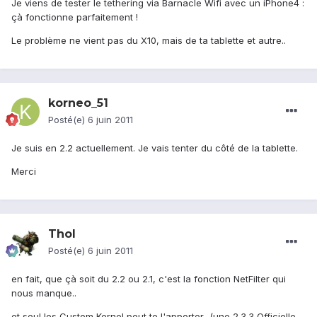
Je viens de tester le tethering via Barnacle Wifi avec un iPhone4 :
çà fonctionne parfaitement !
Le problème ne vient pas du X10, mais de ta tablette et autre..
korneo_51
Posté(e)
6 juin 2011
Je suis en 2.2 actuellement. Je vais tenter du côté de la tablette.
Merci
Thol
Posté(e)
6 juin 2011
en fait, que çà soit du 2.2 ou 2.1, c'est la fonction NetFilter qui
nous manque..
et seul les Custom Kernel peut te l'apporter...(une 2.3.3 Officielle