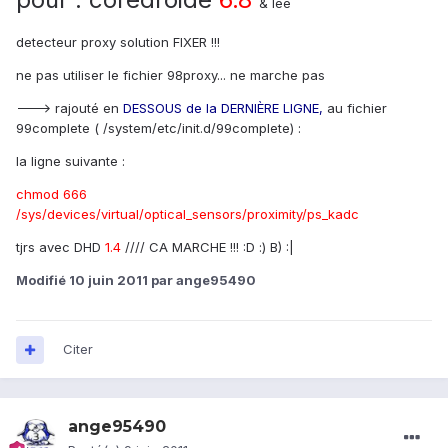
& lee
detecteur proxy solution FIXER !!!
ne pas utiliser le fichier 98proxy... ne marche pas
---> rajouté en
DESSOUS de la DERNIÈRE LIGNE,
au fichier
99complete ( /system/etc/init.d/99complete) :
la ligne suivante :
chmod 666
/sys/devices/virtual/optical_sensors/proximity/ps_kadc
tjrs avec DHD
1.4
//// CA MARCHE !!! :D :) B) :|
Modifié
10 juin 2011
par ange95490
Citer
ange95490