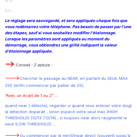
9/12
Ect …
Le réglage sera sauvegardé, et sera appliquée chaque fois que
vous redémarrez votre téléphone. Pas besoin de passer par l'une
des étapes, sauf si vous souhaitez modifier l'étalonnage.
Lorsque les paramètres sont appliqués au moment du
démarrage, vous obtiendrez une grillé indiquant la valeur
d'étalonnage appliquée.
-->
Conseil :
2 astuce :
--->
Chercher le passage au NEAR, en partant du SEUIL MAX
250 (enfin commencer par pallier de 25),
‘’Avec un écart de 1 ou 2’’ …
quand near ( détecte), regarder si quand vous enlever votre doigt
la détection disparait , sinon espacé votre seuil max (HIGH
THRESHOLD) (12/13 12/14) , si toujours near alors raugmenté le
seuil (LOW THRESHOLD) …
--->
Ou commencer par le min(0)near direct (souvent) jusqu'à