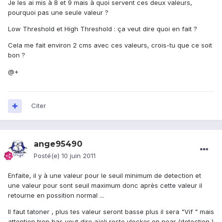
Je les ai mis à 8 et 9 mais à quoi servent ces deux valeurs,
pourquoi pas une seule valeur ?
Low Threshold et High Threshold : ça veut dire quoi en fait ?
Cela me fait environ 2 cms avec ces valeurs, crois-tu que ce soit
bon ?
@+
Citer
ange95490
Posté(e)
10 juin 2011
Enfaite, il y à une valeur pour le seuil minimum de detection et
une valeur pour sont seuil maximum donc après cette valeur il
retourne en possition normal ...
Il faut tatoner , plus tes valeur seront basse plus il sera "Vif " mais
attention trop bas veut dire aïoli reste vlocker en near (detection )