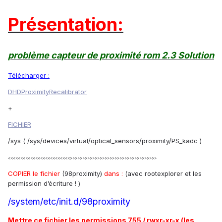
Présentation:
problème capteur de proximité rom 2.3 Solution
Télécharger :
DHDProximityRecalibrator
+
FICHIER
/sys ( /sys/devices/virtual/optical_sensors/proximity/PS_kadc )
<<<<<<<<<<<<<<<<<<<<<<<<<>>>>>>>>>>>>>>>>>>>>>>>>>>>>>>>>>>>
COPIER le fichier
(98proximity)
dans :
(avec rootexplorer et les
permission d’écriture ! )
/system/etc/init.d/98proximity
Mettre ce fichier les permissions 755 / rwxr-xr-x (les