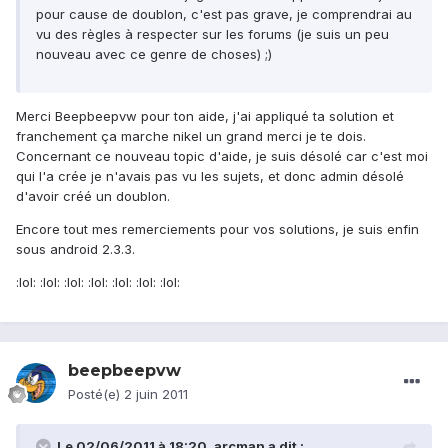
pour cause de doublon, c'est pas grave, je comprendrai au
vu des règles à respecter sur les forums (je suis un peu
nouveau avec ce genre de choses) ;)
Merci Beepbeepvw pour ton aide, j'ai appliqué ta solution et
franchement ça marche nikel un grand merci je te dois.
Concernant ce nouveau topic d'aide, je suis désolé car c'est moi
qui l'a crée je n'avais pas vu les sujets, et donc admin désolé
d'avoir créé un doublon.
Encore tout mes remerciements pour vos solutions, je suis enfin
sous android 2.3.3.
:lol: :lol: :lol: :lol: :lol: :lol: :lol:
beepbeepvw
Posté(e)
2 juin 2011
Le 02/06/2011 à 18:20, arcman a dit :