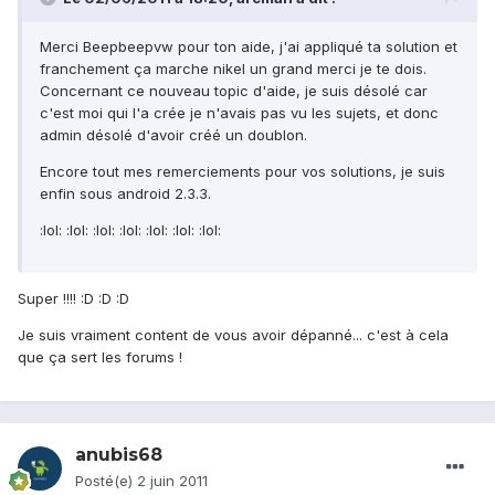
Merci Beepbeepvw pour ton aide, j'ai appliqué ta solution et
franchement ça marche nikel un grand merci je te dois.
Concernant ce nouveau topic d'aide, je suis désolé car
c'est moi qui l'a crée je n'avais pas vu les sujets, et donc
admin désolé d'avoir créé un doublon.
Encore tout mes remerciements pour vos solutions, je suis
enfin sous android 2.3.3.
:lol: :lol: :lol: :lol: :lol: :lol: :lol:
Super !!!! :D :D :D
Je suis vraiment content de vous avoir dépanné... c'est à cela
que ça sert les forums !
anubis68
Posté(e)
2 juin 2011