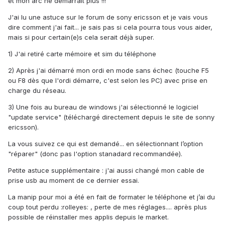
et mon arc ne démarrait plus !!!
J'ai lu une astuce sur le forum de sony ericsson et je vais vous
dire comment j'ai fait... je sais pas si cela pourra tous vous aider,
mais si pour certain(e)s cela serait déjà super.
1) J'ai retiré carte mémoire et sim du téléphone
2) Après j'ai démarré mon ordi en mode sans échec (touche F5
ou F8 dès que l'ordi démarre, c'est selon les PC) avec prise en
charge du réseau.
3) Une fois au bureau de windows j'ai sélectionné le logiciel
"update service" (téléchargé directement depuis le site de sonny
ericsson).
La vous suivez ce qui est demandé... en sélectionnant l’option
"réparer" (donc pas l'option stanadard recommandée).
Petite astuce supplémentaire : j'ai aussi changé mon cable de
prise usb au moment de ce dernier essai.
La manip pour moi a été en fait de formater le téléphone et j’ai du
coup tout perdu :rolleyes: , perte de mes réglages.... après plus
possible de réinstaller mes applis depuis le market.