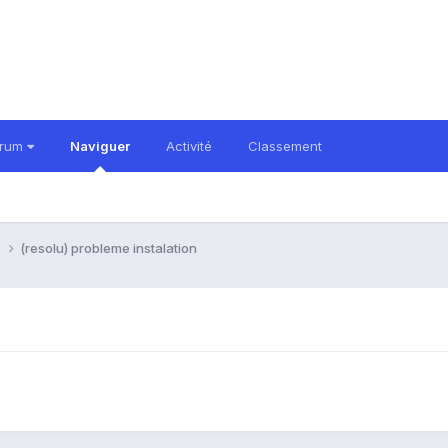
orum
Naviguer
Activité
Classement
i
(resolu) probleme instalation