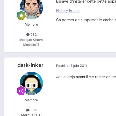
Essaye d'installer cette petite appl
History Eraser
Ca permet de supprimer le cache d
Membre
982
Marque:
Xiaomi
Modèle:
13
dark-inker
Posté(e)
3 juin 2011
Je l ai deja avant il me rester en n
Membre
364
Marque:
HTC