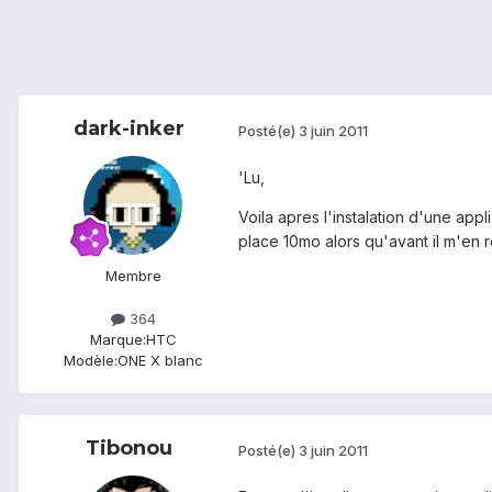
dark-inker
Posté(e)
3 juin 2011
'Lu,
Voila apres l'instalation d'une appl
place 10mo alors qu'avant il m'en r
Membre
364
Marque:
HTC
Modèle:
ONE X blanc
Tibonou
Posté(e)
3 juin 2011