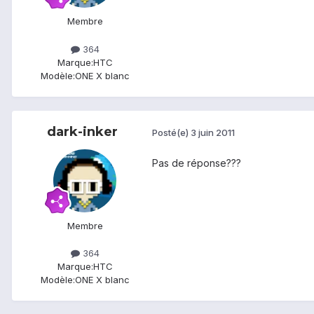
Membre
364
Marque:
HTC
Modèle:
ONE X blanc
dark-inker
Posté(e)
3 juin 2011
Pas de réponse???
Membre
364
Marque:
HTC
Modèle:
ONE X blanc