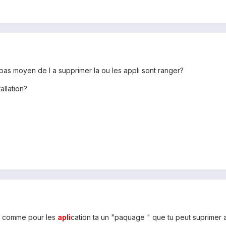
a pas moyen de l a supprimer la ou les appli sont ranger?
allation?
... comme pour les
apli
cation ta un "paquage " que tu peut suprimer a