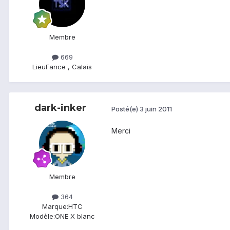
Membre
669
Lieu
Fance , Calais
dark-inker
Posté(e)
3 juin 2011
Merci
Membre
364
Marque:
HTC
Modèle:
ONE X blanc