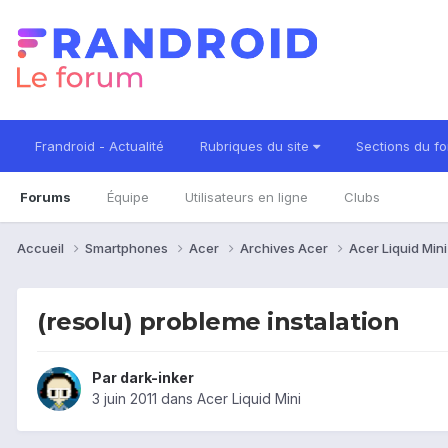
Frandroid - Actualité
Rubriques du site
Sections du f
Forums
Équipe
Utilisateurs en ligne
Clubs
Accueil
Smartphones
Acer
Archives Acer
Acer Liquid Min
(resolu) probleme instalation
Par
dark-inker
3 juin 2011
dans
Acer Liquid Mini