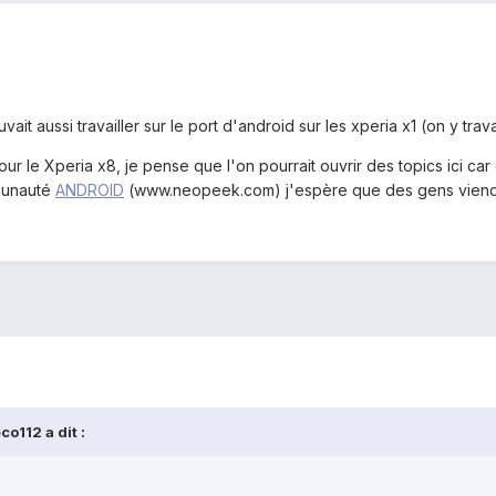
vait aussi travailler sur le port d'android sur les xperia x1 (on y trav
our le Xperia x8, je pense que l'on pourrait ouvrir des topics ici c
mmunauté
ANDROID
(www.neopeek.com) j'espère que des gens viendro
o112 a dit :