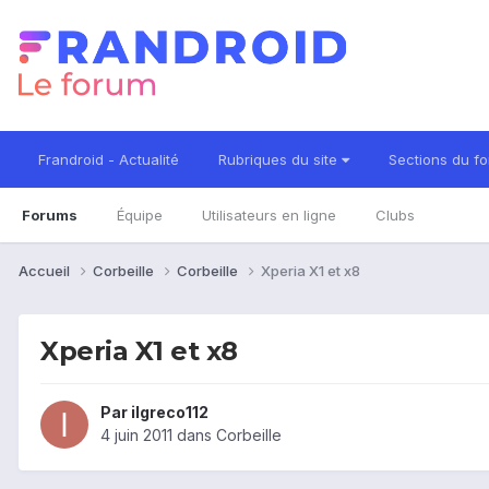
Frandroid - Actualité
Rubriques du site
Sections du f
Forums
Équipe
Utilisateurs en ligne
Clubs
Accueil
Corbeille
Corbeille
Xperia X1 et x8
Xperia X1 et x8
Par
ilgreco112
4 juin 2011
dans
Corbeille