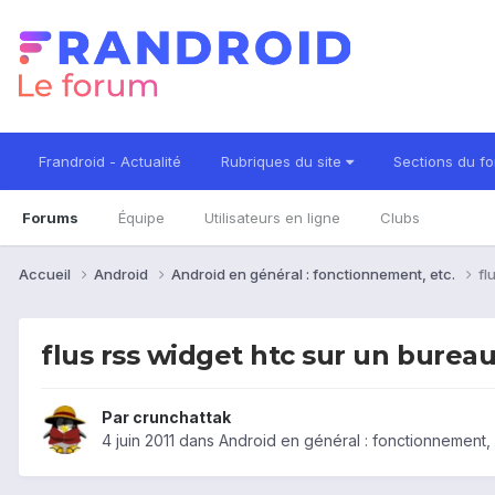
Frandroid - Actualité
Rubriques du site
Sections du f
Forums
Équipe
Utilisateurs en ligne
Clubs
Accueil
Android
Android en général : fonctionnement, etc.
fl
flus rss widget htc sur un burea
Par
crunchattak
4 juin 2011
dans
Android en général : fonctionnement, 