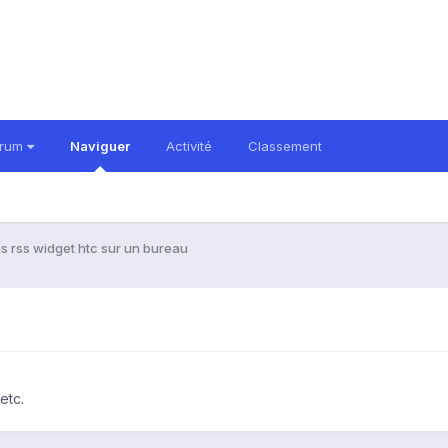
orum
Naviguer
Activité
Classement
us rss widget htc sur un bureau
u
etc.