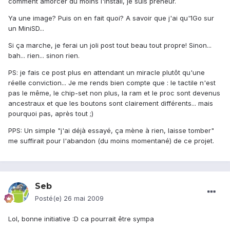
comment amorcer du moins l'install, je suis preneur.
Ya une image? Puis on en fait quoi? A savoir que j'ai qu'1Go sur
un MiniSD...
Si ça marche, je ferai un joli post tout beau tout propre! Sinon...
bah... rien... sinon rien.
PS: je fais ce post plus en attendant un miracle plutôt qu'une
réelle conviction... Je me rends bien compte que : le tactile n'est
pas le même, le chip-set non plus, la ram et le proc sont devenus
ancestraux et que les boutons sont clairement différents... mais
pourquoi pas, après tout ;)
PPS: Un simple "j'ai déjà essayé, ça mène à rien, laisse tomber"
me suffirait pour l'abandon (du moins momentané) de ce projet.
Seb
Posté(e)
26 mai 2009
Lol, bonne initiative :D ca pourrait être sympa