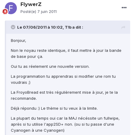
FlywerZ
Posté(e)
7 juin 2011
Le 07/06/2011 à 10:02, T!b a dit :
Bonjour,
Non le noyau reste identique, il faut mettre à jour la bande
de base pour ça.
Oui tu as réelement une nouvelle version.
La programmation tu apprendras si modifier une rom tu
voudrais ;)
La FroyoBread est très régulièrement mise à jour, je te la
recommande.
Déjà répondu :) Le thème si tu veux à la limite.
La plupart du temps oui car la MAJ nécéssite un fullwipe,
après si tu utilise l'app2SD+ non. (ou si tu passe d'une
Cyanogen à une Cyanogen)