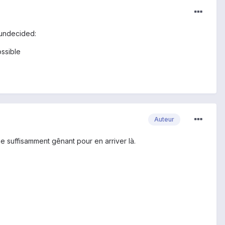
_undecided:
ossible
Auteur
me suffisamment gênant pour en arriver là.