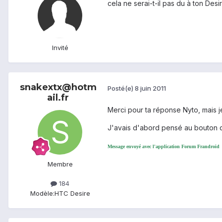
cela ne serai-t-il pas du à ton Desir
Invité
snakextx@hotm
Posté(e)
8 juin 2011
ail.fr
Merci pour ta réponse Nyto, mais j
J'avais d'abord pensé au bouton qu
Message envoyé avec l'application Forum Frandroid
Membre
184
Modèle:
HTC Desire