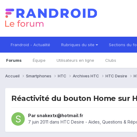
Frandroid - Actualité
Rubriques du site
Sections du f
Forums
Équipe
Utilisateurs en ligne
Clubs
Accueil
Smartphones
HTC
Archives HTC
HTC Desire
H
Réactivité du bouton Home sur 
Par
snakextx@hotmail.fr
7 juin 2011
dans
HTC Desire - Aides, Questions & Ré