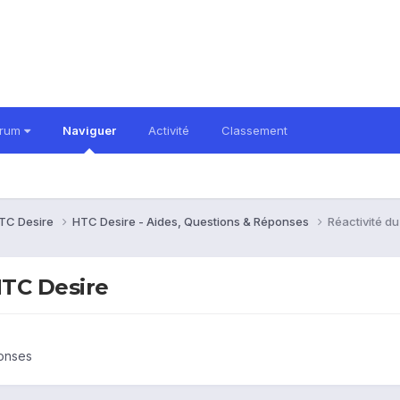
orum
Naviguer
Activité
Classement
TC Desire
HTC Desire - Aides, Questions & Réponses
Réactivité d
HTC Desire
ponses