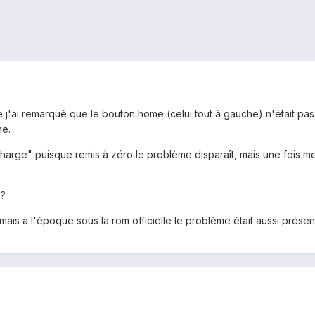
 j'ai remarqué que le bouton home (celui tout à gauche) n'était pas to
me.
rge" puisque remis à zéro le problème disparaît, mais une fois mes a
 ?
is à l'époque sous la rom officielle le problème était aussi présent