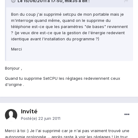
Le 15/06/2011 à 17:50, mik35 a dit :
Bon du coup j'ai supprimé setcpu de mon portable mais je
m'interroge quand même, quand on le supprime du
téléphone est-ce que les paramètres "de bases" reviennent
? (je veux dire est-ce que la gestion de l'énergie redevient
identique avant l'installation du programme ?)
Merci
Bonjour ,
Quand tu supprime SetCPU les réglages redeviennent ceux
d'origine .
Invité
Posté(e)
22 juin 2011
Merci à toi :) Je l'ai supprimé car je n'ai pas vraiment trouvé une
autonomie prolongée ... après reste à voir les réglages ! Un truc