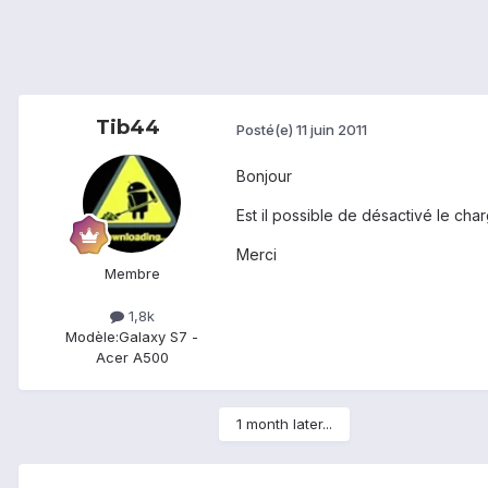
Tib44
Posté(e)
11 juin 2011
Bonjour
Est il possible de désactivé le ch
Merci
Membre
1,8k
Modèle:
Galaxy S7 -
Acer A500
1 month later...