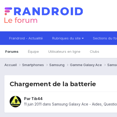
Frandroid - Actualité
Rubriques du site
Sections du f
Forums
Équipe
Utilisateurs en ligne
Clubs
Accueil
Smartphones
Samsung
Gamme Galaxy Ace
Sams
Chargement de la batterie
Par
Tib44
11 juin 2011
dans
Samsung Galaxy Ace - Aides, Questi