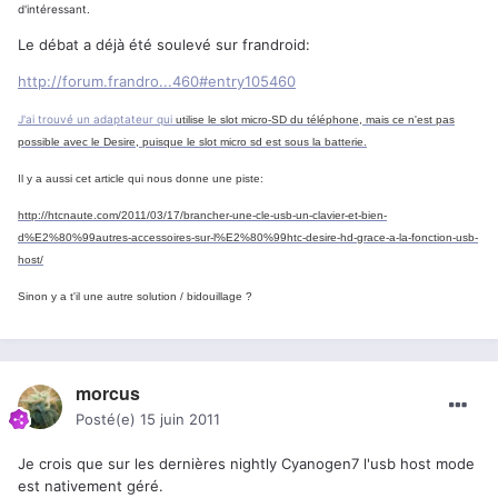
d'intéressant.
Le débat a déjà été soulevé sur frandroid:
http://forum.frandro...460#entry105460
J'ai trouvé un adaptateur qui
utilise le slot micro-SD du téléphone, mais ce n'est pas
possible avec le Desire, puisque le slot micro sd est sous la batterie.
Il y a aussi cet article qui nous donne une piste:
http://htcnaute.com/2011/03/17/brancher-une-cle-usb-un-clavier-et-bien-
d%E2%80%99autres-accessoires-sur-l%E2%80%99htc-desire-hd-grace-a-la-fonction-usb-
host/
Sinon y a t'il une autre solution / bidouillage ?
morcus
Posté(e)
15 juin 2011
Je crois que sur les dernières nightly Cyanogen7 l'usb host mode
est nativement géré.