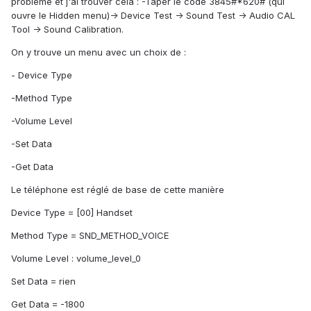
problème et j'ai trouver cela : -Taper le code 3845#*620# (qui
ouvre le Hidden menu)-> Device Test -> Sound Test -> Audio CAL
Tool -> Sound Calibration.
On y trouve un menu avec un choix de :
- Device Type
-Method Type
-Volume Level
-Set Data
-Get Data
Le téléphone est réglé de base de cette manière
Device Type = [00] Handset
Method Type = SND_METHOD_VOICE
Volume Level : volume_level_0
Set Data = rien
Get Data = -1800