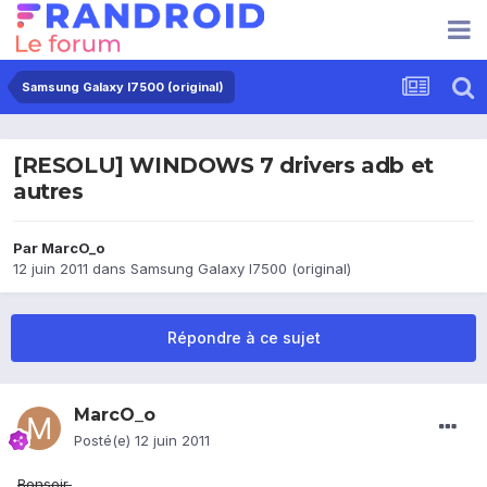
Samsung Galaxy I7500 (original)
[RESOLU] WINDOWS 7 drivers adb et
autres
Par
MarcO_o
12 juin 2011
dans
Samsung Galaxy I7500 (original)
Répondre à ce sujet
MarcO_o
Posté(e)
12 juin 2011
Bonsoir,