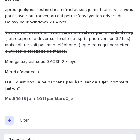
après quelques recherches infructeuses, je me tourne vers vous
pour savoir où trouver, ou qui peut m'envoyer les drivers du
Galaxy pour Windows 7 64 bits.
Que ce soit aussi bien ceux qui soient utilisés par le mode debug
(j'ai récupéré le driver sur le site gaosp (a priori version 32 bits)
mais adb ne voit pas mon téléphone...), que ceux qui permettent
d'utiliser le stockage de masse.
Mon galaxy est sous GAOSP 2 Froyo.
Merci d'avance :)
EDIT: c'est bon, je ne parviens pas à utiliser ce sujet, comment
fait-on?
Modifié
18 juin 2011
par MarcO_o
Citer
1 month later...