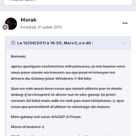
Morak
Posté(e)
21 juillet 2011
Le 12/06/2011 à 16:30, MarcO_o a dit :
Bonsoir,
après quelques recherches infructeuses, je me tourne vers
vous pour savoir où trouver, ou qui peut m'envoyer les
drivers du Galaxy pour Windows 7 64 bits.
Que ce soit aussi bien ceux qui soient utilisés par le mode
debug (j'ai récupéré le driver sur le site gaosp (a priori
version 32 bits) mais adb ne voit pas mon téléphone...), que
ceux qui permettent d'utiliser le stockage de masse.
Mon galaxy est sous GAOSP 2 Froyo.
Merci d'avance :)