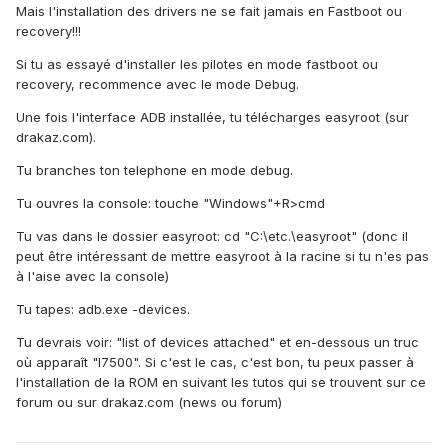
Mais l'installation des drivers ne se fait jamais en Fastboot ou
recovery!!!
Si tu as essayé d'installer les pilotes en mode fastboot ou
recovery, recommence avec le mode Debug.
Une fois l'interface ADB installée, tu télécharges easyroot (sur
drakaz.com).
Tu branches ton telephone en mode debug.
Tu ouvres la console: touche "Windows"+R>cmd
Tu vas dans le dossier easyroot: cd "C:\etc.\easyroot" (donc il
peut être intéressant de mettre easyroot à la racine si tu n'es pas
à l'aise avec la console)
Tu tapes: adb.exe -devices.
Tu devrais voir: "list of devices attached" et en-dessous un truc
où apparaît "I7500". Si c'est le cas, c'est bon, tu peux passer à
l'installation de la ROM en suivant les tutos qui se trouvent sur ce
forum ou sur drakaz.com (news ou forum)