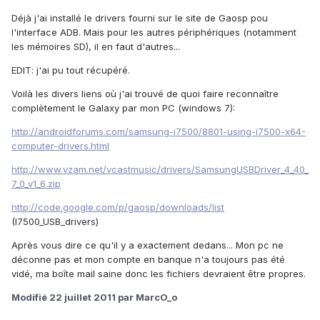
Déjà j'ai installé le drivers fourni sur le site de Gaosp pou
l'interface ADB. Mais pour les autres périphériques (notamment
les mémoires SD), il en faut d'autres...
EDIT: j'ai pu tout récupéré.
Voilà les divers liens où j'ai trouvé de quoi faire reconnaître
complètement le Galaxy par mon PC (windows 7):
http://androidforums.com/samsung-i7500/8801-using-i7500-x64-
computer-drivers.html
http://www.vzam.net/vcastmusic/drivers/SamsungUSBDriver_4_40_
7_0_v1_6.zip
http://code.google.com/p/gaosp/downloads/list
(I7500_USB_drivers)
Après vous dire ce qu'il y a exactement dedans... Mon pc ne
déconne pas et mon compte en banque n'a toujours pas été
vidé, ma boîte mail saine donc les fichiers devraient être propres.
Modifié
22 juillet 2011
par MarcO_o