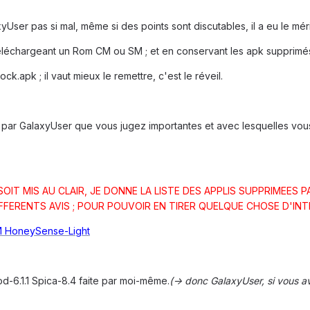
yUser pas si mal, même si des points sont discutables, il a eu le méri
léchargeant un Rom CM ou SM ; et en conservant les apk supprimés d
ck.apk ; il vaut mieux le remettre, c'est le réveil.
s par GalaxyUser que vous jugez importantes et avec lesquelles vou
IT MIS AU CLAIR, JE DONNE LA LISTE DES APPLIS SUPPRIMEES P
FFERENTS AVIS ; POUR POUVOIR EN TIRER QUELQUE CHOSE D'INTE
 HoneySense-Light
6.1.1 Spica-8.4 faite par moi-même.
(-> donc GalaxyUser, si vous ave