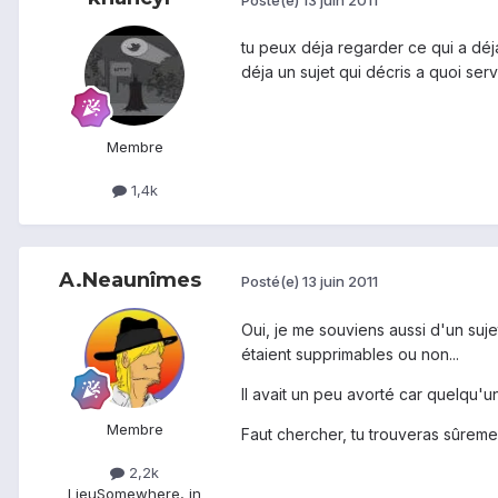
tu peux déja regarder ce qui a déj
déja un sujet qui décris a quoi ser
Membre
1,4k
A.Neaunîmes
Posté(e)
13 juin 2011
Oui, je me souviens aussi d'un suje
étaient supprimables ou non...
Il avait un peu avorté car quelqu'un 
Membre
Faut chercher, tu trouveras sûremen
2,2k
Lieu
Somewhere, in