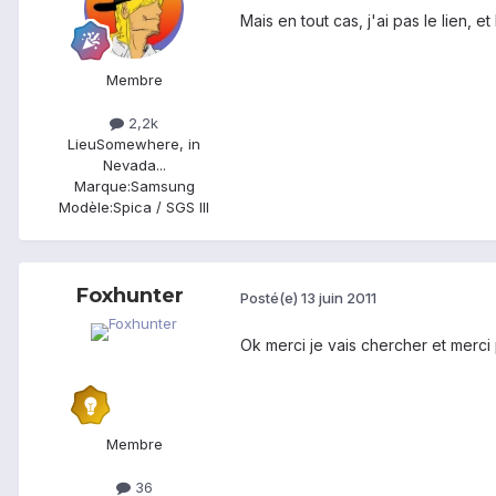
Mais en tout cas, j'ai pas le lien, e
Membre
2,2k
Lieu
Somewhere, in
Nevada...
Marque:
Samsung
Modèle:
Spica / SGS III
Foxhunter
Posté(e)
13 juin 2011
Ok merci je vais chercher et merci p
Membre
36