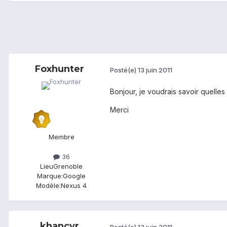
Foxhunter
Posté(e)
13 juin 2011
Bonjour, je voudrais savoir quelles
Merci
Membre
36
Lieu
Grenoble
Marque:
Google
Modèle:
Nexus 4
khancyr
Posté(e)
13 juin 2011