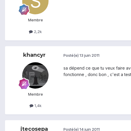
Membre
2,2k
khancyr
Posté(e)
13 juin 2011
sa dépend ce que tu veux faire ave
fonctionne , donc bon , c'est a tes
Membre
1,4k
jtecosepa
Posté(e)
14 juin 2011