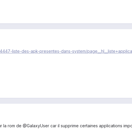
/44447-liste-des-apk-presentes-dans-system/page__hl__liste+applica
 la rom de @GalaxyUser car il supprime certaines applications impo