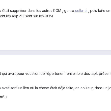
a était supprimer dans les autres ROM , genre
celle-ci
, puis faire u
vent les app qui sont sur les ROM
t qui avait pour vocation de répertorier l'ensemble des .apk présents
avait sorti un lien où la chose était déjà faite, en couleur, dans un joli
t! :)