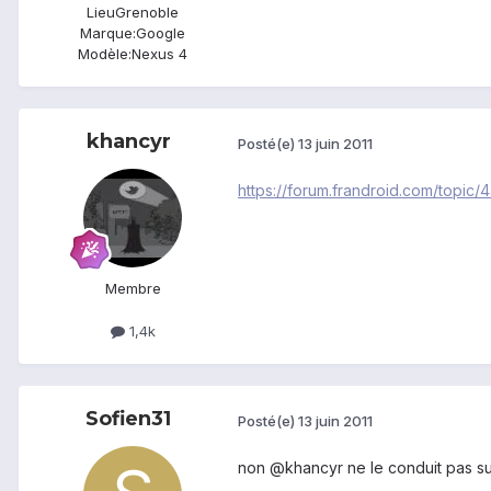
Lieu
Grenoble
Marque:
Google
Modèle:
Nexus 4
khancyr
Posté(e)
13 juin 2011
https://forum.frandroid.com/topic
Membre
1,4k
Sofien31
Posté(e)
13 juin 2011
non @khancyr ne le conduit pas sur