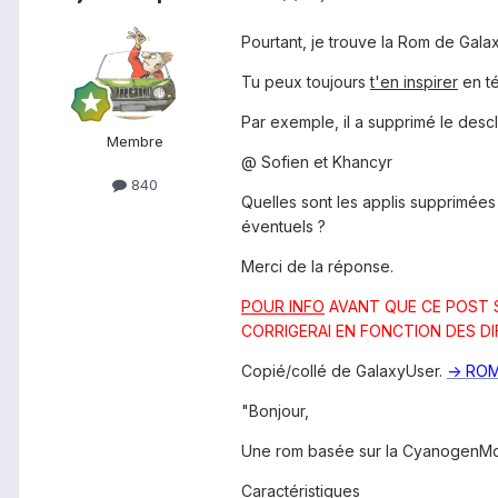
Pourtant, je trouve la Rom de Galax
Tu peux toujours
t'en inspirer
en té
Par exemple, il a supprimé le desclo
Membre
@ Sofien et Khancyr
840
Quelles sont les applis supprimée
éventuels ?
Merci de la réponse.
POUR INFO
AVANT QUE CE POST SO
CORRIGERAI EN FONCTION DES DI
Copié/collé de GalaxyUser.
-> ROM
"Bonjour,
Une rom basée sur la CyanogenMod-
Caractéristiques