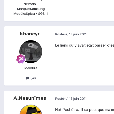
Nevada...
Marque:
Samsung
Modèle:
Spica / SGS III
khancyr
Posté(e)
13 juin 2011
Le liens qu'y avait était passer c'e
Membre
1,4k
A.Neaunîmes
Posté(e)
13 juin 2011
Ha? Peut être... Il se peut que ma 