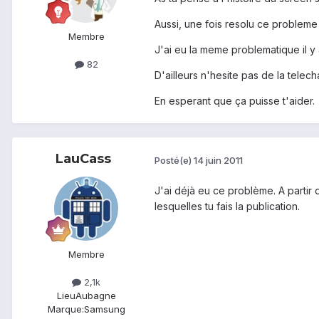
Aussi, une fois resolu ce probleme
Membre
J'ai eu la meme problematique il y 
82
D'ailleurs n'hesite pas de la telech
En esperant que ça puisse t'aider.
LauCass
Posté(e)
14 juin 2011
J'ai déjà eu ce problème. A parti
lesquelles tu fais la publication.
Membre
2,1k
Lieu
Aubagne
Marque:
Samsung