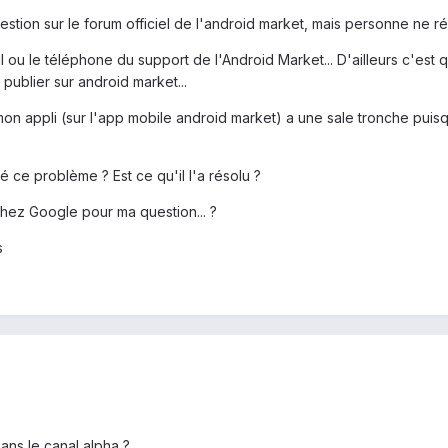
tion sur le forum officiel de l'android market, mais personne ne ré
l ou le téléphone du support de l'Android Market... D'ailleurs c'est
ublier sur android market...
de mon appli (sur l'app mobile android market) a une sale tronche pu
é ce problème ? Est ce qu'il l'a résolu ?
 chez Google pour ma question... ?
s
sans le canal alpha ?