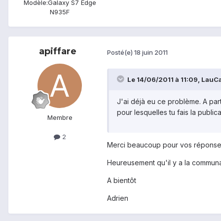
Modèle:
Galaxy S7 Edge
N935F
apiffare
Posté(e)
18 juin 2011
Le 14/06/2011 à 11:09, LauCas
J'ai déjà eu ce problème. A pa
pour lesquelles tu fais la publica
Membre
2
Merci beaucoup pour vos réponses,
Heureusement qu'il y a la communau
A bientôt
Adrien