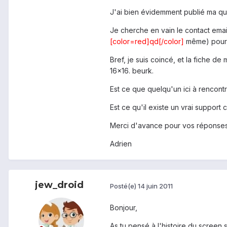
J'ai bien évidemment publié ma ques
Je cherche en vain le contact emai
[color=red]qd[/color]
même) pour p
Bref, je suis coincé, et la fiche 
16x16. beurk.
Est ce que quelqu'un ici à rencontr
Est ce qu'il existe un vrai support
Merci d'avance pour vos réponse
Adrien
jew_droid
Posté(e)
14 juin 2011
Bonjour,
As tu pensé à l'histoire du screen 