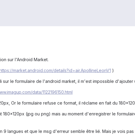
ion sur l'Android Market.
https://market.android.com/details?id=air.ApollineLeonV1
)
li sur le formulaire de l'android market, il m'est impossible d'ajoute
www.imagup.com/data/1122196150.html
px, Or le formulaire refuse ce format, il réclame en fait du 180x12
at 180x120px (jpg ou png) mais au moment d'enregistrer le formulai
 9 langues et que le msg d'erreur semble être lié. Mais je vois pas vr