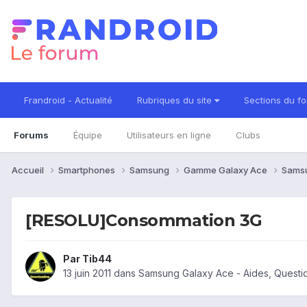
Frandroid - Actualité
Rubriques du site
Sections du f
Forums
Équipe
Utilisateurs en ligne
Clubs
Accueil
Smartphones
Samsung
Gamme Galaxy Ace
Sams
[RESOLU]Consommation 3G
Par
Tib44
13 juin 2011
dans
Samsung Galaxy Ace - Aides, Quest