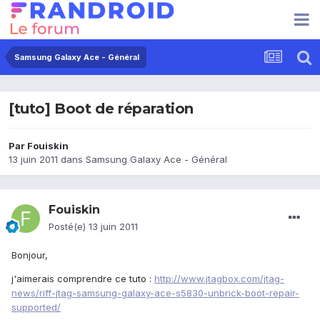
Samsung Galaxy Ace - Général
[tuto] Boot de réparation
Par
Fouiskin
13 juin 2011
dans
Samsung Galaxy Ace - Général
Fouiskin
Posté(e)
13 juin 2011
Bonjour,
j'aimerais comprendre ce tuto :
http://www.jtagbox.com/jtag-
news/riff-jtag-samsung-galaxy-ace-s5830-unbrick-boot-repair-
supported/