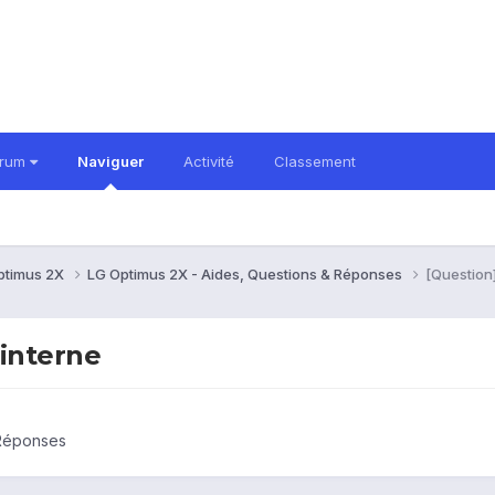
orum
Naviguer
Activité
Classement
ptimus 2X
LG Optimus 2X - Aides, Questions & Réponses
[Question
interne
 Réponses