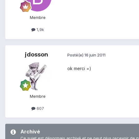
Membre
1,9k
jdosson
Posté(e)
16 juin 2011
ok merci =)
Membre
607
Archivé
Ce sujet est désormais archivé et ne peut plus recevoir de 