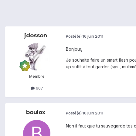
jdosson
Posté(e)
16 juin 2011
Bonjour,
Je souhaite faire un smart flash po
up suffit à tout garder (sys , multim
Membre
607
boulox
Posté(e)
16 juin 2011
Non il faut que tu sauvegarde tes c