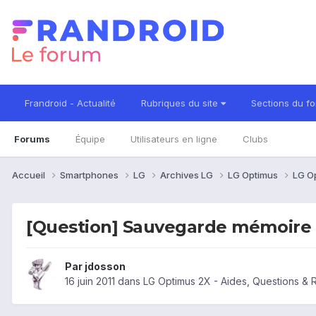
Frandroid - Actualité
Rubriques du site
Sections du f
Forums
Équipe
Utilisateurs en ligne
Clubs
Accueil
Smartphones
LG
Archives LG
LG Optimus
LG O
[Question] Sauvegarde mémoire 
Par
jdosson
16 juin 2011
dans
LG Optimus 2X - Aides, Questions &