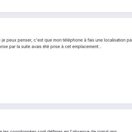
 je peux penser, c'est que mon téléphone à fais une localisation par
rise par la suite avais été prise à cet emplacement ..
e les coordonnées sont définies en l'absence de signal gps ...