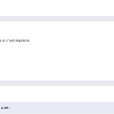
e si c'est imprécis
a dit :