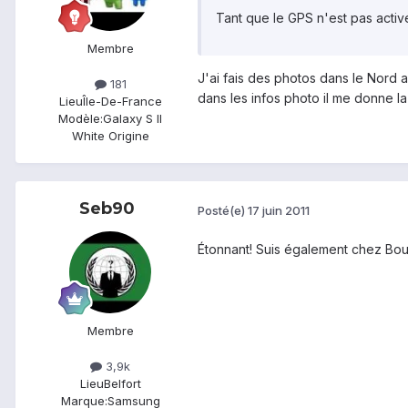
Tant que le GPS n'est pas activ
Membre
J'ai fais des photos dans le Nord 
181
dans les infos photo il me donne la 
Lieu
Île-De-France
Modèle:
Galaxy S II
White Origine
Seb90
Posté(e)
17 juin 2011
Étonnant! Suis également chez Bouy
Membre
3,9k
Lieu
Belfort
Marque:
Samsung