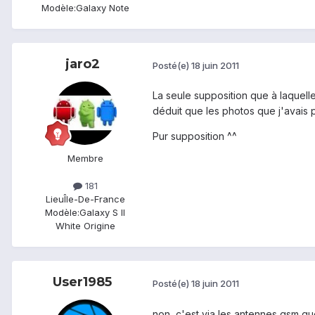
Modèle:
Galaxy Note
jaro2
Posté(e)
18 juin 2011
La seule supposition que à laquelle
déduit que les photos que j'avais p
Pur supposition ^^
Membre
181
Lieu
Île-De-France
Modèle:
Galaxy S II
White Origine
User1985
Posté(e)
18 juin 2011
non, c'est via les antennes gsm qu