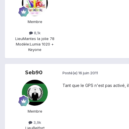
Membre
8,1k
Lieu
Mantes la jolie 78
Modèle:
Lumia 1020 +
Keyone
Seb90
Posté(e)
16 juin 2011
Tant que le GPS n'est pas activé, 
Membre
3,9k
Lieu
Belfort