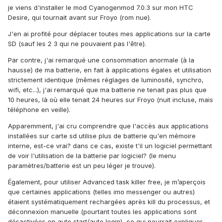
je viens d'installer le mod Cyanogenmod 7.0.3 sur mon HTC
Desire, qui tournait avant sur Froyo (rom nue).
J'en ai profité pour déplacer toutes mes applications sur la carte
SD (sauf les 2 3 qui ne pouvaient pas l'être).
Par contre, j'ai remarqué une consommation anormale (à la
hausse) de ma batterie, en fait à applications égales et utilisation
strictement identique (mêmes réglages de luminosité, synchro,
wifi, etc...), j'ai remarqué que ma batterie ne tenait pas plus que
10 heures, là où elle tenait 24 heures sur Froyo (nuit incluse, mais
téléphone en veille).
Apparemment, j'ai cru comprendre que l'accès aux applications
installées sur carte sd utilise plus de batterie qu'en mémoire
interne, est-ce vrai? dans ce cas, existe t'il un logiciel permettant
de voir l'utilisation de la batterie par logiciel? (le menu
paramètres/batterie est un peu léger je trouve).
Également, pour utiliser Advanced task killer free, je m’aperçois
que certaines applications (telles imo messenger ou autres)
étaient systématiquement rechargées après kill du processus, et
déconnexion manuelle (pourtant toutes les applications sont
désactivées en auto start/auto login), ce qui pourrait expliquer