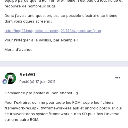
équipe parce que la Rom en elle-même n'est pas du tout fluide et
recouvre de nombreux bugs.
Donc j'avais une question, est-ce possible d'extraire ce thème,
dont voici qques screens :
http://img21.imageshack.us/img21/1434/spectrumf.png
Pour l'intégrer à la Kyrillos, par exemple !
Merci d'avance.
Seb90
Posté(e)
17 juin 2011
Commence par poster au bon endroit... ;)
Pour l'extraire, comme pour toute les ROM, copie les fichiers
framework-res.apk, twframework-res.apk et android.policy.jar qui
se trouvent dans system/framework sur ta SD puis fais l'inverse
sur une autre ROM.