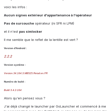
voici les infos :
Aucun signes extérieur d'appartenance à l'opérateur
Pas de surcouche
opérateur (ni SFR ni LPM)
et il n'est
pas simlocker
Il me semble que le reflet de la lentille est vert ?
Version d'Android :
2.2.2
Version système :
Version.34.164.3.MB525.Retail.en.FR
Numéro de build :
Build 3.4.2-164
Alors qu'en pensez vous ?
J'ai déjà changé le launcher par GoLauncher et commencé à me