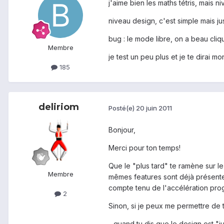
j'aime bien les maths tétris, mais n
niveau design, c'est simple mais ju
bug : le mode libre, on a beau cliqu
Membre
je test un peu plus et je te dirai m
185
deliriom
Posté(e)
20 juin 2011
Bonjour,
Merci pour ton temps!
Que le "plus tard" te ramène sur le
Membre
mêmes features sont déjà présentes
compte tenu de l'accélération progr
2
Sinon, si je peux me permettre de 
- quand tu dis que le design est "ju