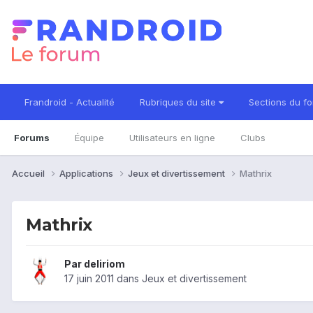
Frandroid - Actualité
Rubriques du site
Sections du f
Forums
Équipe
Utilisateurs en ligne
Clubs
Accueil
Applications
Jeux et divertissement
Mathrix
Mathrix
Par
deliriom
17 juin 2011
dans
Jeux et divertissement