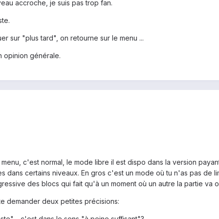
iveau accroche, je suis pas trop fan.
ste.
er sur "plus tard", on retourne sur le menu ...
on opinion générale.
 menu, c'est normal, le mode libre il est dispo dans la version payant
 dans certains niveaux. En gros c'est un mode où tu n'as pas de limi
essive des blocs qui fait qu'à un moment où un autre la partie va ob
te demander deux petites précisions:
ste" - c'est dans le sens "à peine suffisant"?