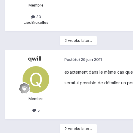
Membre
33
Lieu
Bruxelles
2 weeks later...
qwill
Posté(e)
29 juin 2011
exactement dans le même cas que 
serait-il possible de détailler un p
Membre
5
2 weeks later...