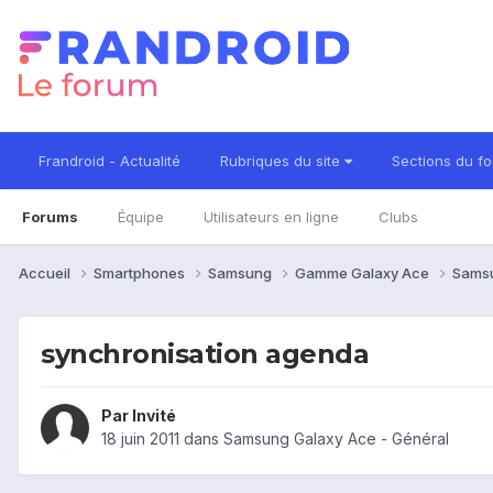
Frandroid - Actualité
Rubriques du site
Sections du f
Forums
Équipe
Utilisateurs en ligne
Clubs
Accueil
Smartphones
Samsung
Gamme Galaxy Ace
Sams
synchronisation agenda
Par Invité
18 juin 2011
dans
Samsung Galaxy Ace - Général