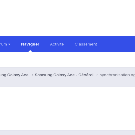
orum
Naviguer
Activité
Classement
ung Galaxy Ace
Samsung Galaxy Ace - Général
synchronisation a