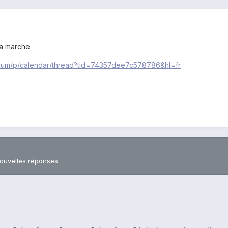
ça marche :
orum/p/calendar/thread?tid=74357dee7c578786&hl=fr
nouvelles réponses.