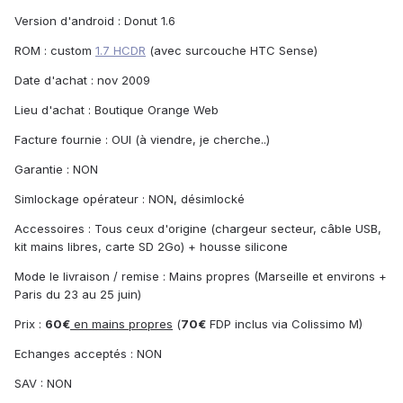
Version d'android : Donut 1.6
ROM : custom
1.7 HCDR
(avec surcouche HTC Sense)
Date d'achat : nov 2009
Lieu d'achat : Boutique Orange Web
Facture fournie : OUI (à viendre, je cherche..)
Garantie : NON
Simlockage opérateur : NON, désimlocké
Accessoires : Tous ceux d'origine (chargeur secteur, câble USB,
kit mains libres, carte SD 2Go) + housse silicone
Mode le livraison / remise : Mains propres (Marseille et environs +
Paris du 23 au 25 juin)
Prix :
60€
en mains propres
(
70€
FDP inclus via Colissimo M)
Echanges acceptés : NON
SAV : NON