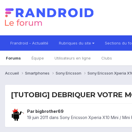
Frandroid - Actualité
Rubriques du site
Sections du f
Forums
Équipe
Utilisateurs en ligne
Clubs
Accueil
Smartphones
Sony Ericsson
Sony Ericsson Xperia X10
[TUTOBIG] DEBRIQUER VOTRE M
Par
bigbrother69
19 juin 2011
dans
Sony Ericsson Xperia X10 Mini / Mini 