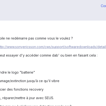
Co
bile ne redémarre pas comme vous le voulez ?
ttp://www.sonyericsson.com/cws/support/softwaredownloads/detai
n peut essayer d'y accéder comme dab' ou bien en faisant cela :
ndre le logo "batterie"
mage/extinction jusqu’à ce qu'il vibre
icier des fonctions recovery
s, réparer/mettre à jour avec SEUS.