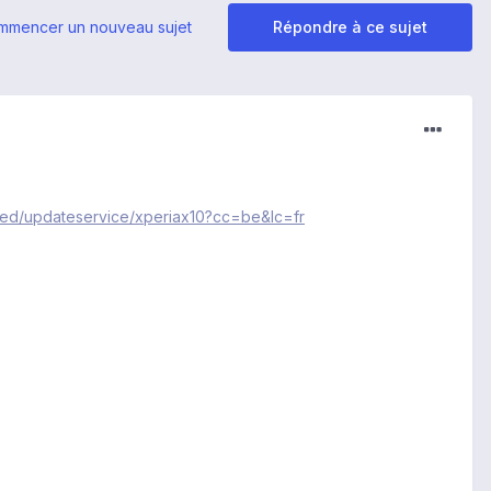
mmencer un nouveau sujet
Répondre à ce sujet
led/updateservice/xperiax10?cc=be&lc=fr