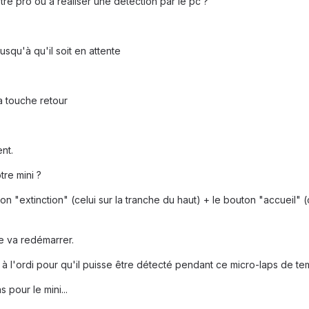
tre pro ou à réaliser une detection par le pc ?
usqu'à qu'il soit en attente
a touche retour
nt.
tre mini ?
n "extinction" (celui sur la tranche du haut) + le bouton "accueil" 
ne va redémarrer.
r à l'ordi pour qu'il puisse être détecté pendant ce micro-laps de te
 pour le mini...