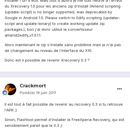
installer l'un d'eux. Mais tout d'abord je me suis heurté à l'erreur
du Xrecovery 1.0 pour les anciens zip d'install (Amend scripting
(update-script) is no longer supported, was deprecated by
Google in Android 1.5. Please switch to Edify scripting (updater-
script and update-binary) to create working update zip
packages.), bon j'ai donc utilisé le convertisseur
amend2edify_v1.0.1.1.
Alors maintenant le zip s'installe sans problème mais je n'ai pas
de changement au niveau de l'interface du X10.
Donc est il possible de revenir Xrecovery 0.3 ?
Crackmort
Posté(e)
19 juin 2011
Il est tout à fait possible de revenir au recovery 0.3 si tu retrouve
l'APK ;)
Sinon, Flashtool permet d'installer le FreeXperia Recovery, qui est
sensiblement pareil que le 0.3 ;)