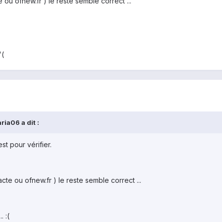
 ou ofnew.fr ) le reste semble correct ...
'(
ia06 a dit :
st pour vérifier.
cte ou ofnew.fr ) le reste semble correct ...
 :(