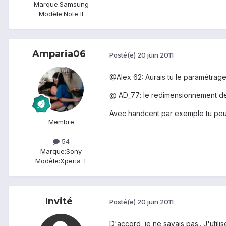
Marque:
Samsung
Modèle:
Note II
Amparia06
Posté(e)
20 juin 2011
@Alex 62: Aurais tu le paramétrag
@ AD_77: le redimensionnement des
Avec handcent par exemple tu peux 
Membre
54
Marque:
Sony
Modèle:
Xperia T
Invité
Posté(e)
20 juin 2011
D'accord, je ne savais pas.. J'uti