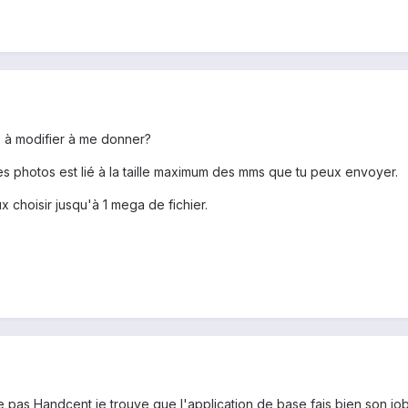
e à modifier à me donner?
 photos est lié à la taille maximum des mms que tu peux envoyer.
choisir jusqu'à 1 mega de fichier.
lise pas Handcent je trouve que l'application de base fais bien son 