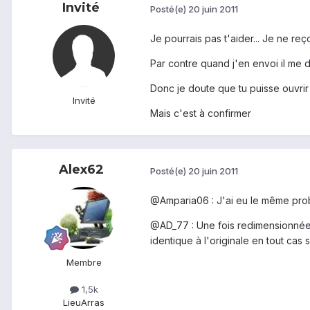
Invité
Posté(e)
20 juin 2011
Je pourrais pas t'aider... Je ne r
Par contre quand j'en envoi il me 
Donc je doute que tu puisse ouvrir 
Invité
Mais c'est à confirmer
Alex62
Posté(e)
20 juin 2011
@Amparia06 : J'ai eu le même prob
@AD_77 : Une fois redimensionnée, 
identique à l'originale en tout cas 
Membre
1,5k
Lieu
Arras