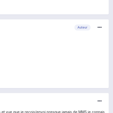
Auteur
job et vue que je reçois/envoi presque jamais de MMS je connais