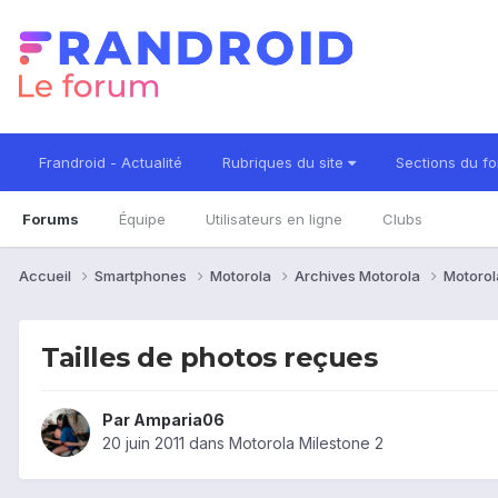
Frandroid - Actualité
Rubriques du site
Sections du f
Forums
Équipe
Utilisateurs en ligne
Clubs
Accueil
Smartphones
Motorola
Archives Motorola
Motorol
Tailles de photos reçues
Par
Amparia06
20 juin 2011
dans
Motorola Milestone 2