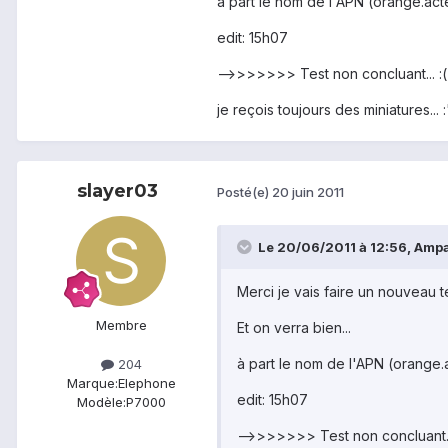
à part le nom de l'APN (orange.acte
edit: 15h07
-->>>>>>> Test non concluant... :(
je reçois toujours des miniatures... :
slayer03
Posté(e)
20 juin 2011
Le 20/06/2011 à 12:56, Ampar
Merci je vais faire un nouveau te
Membre
Et on verra bien...
à part le nom de l'APN (orange.a
204
Marque:
Elephone
edit: 15h07
Modèle:
P7000
-->>>>>>> Test non concluant...