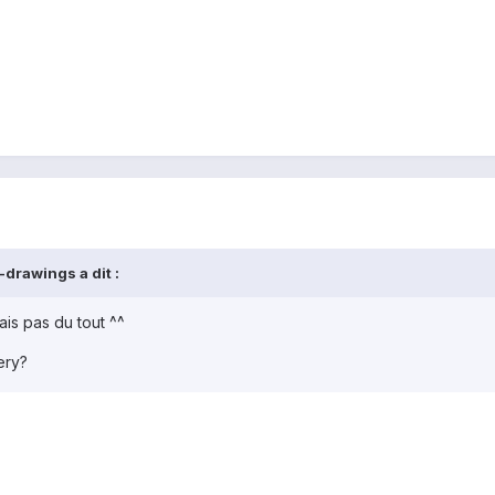
drawings a dit :
is pas du tout ^^
ery?