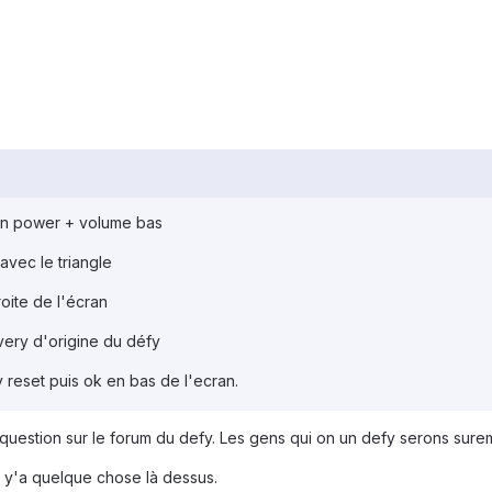
on power + volume bas
avec le triangle
roite de l'écran
ery d'origine du défy
 reset puis ok en bas de l'ecran.
s question sur le forum du defy. Les gens qui on un defy serons sure
i y'a quelque chose là dessus.