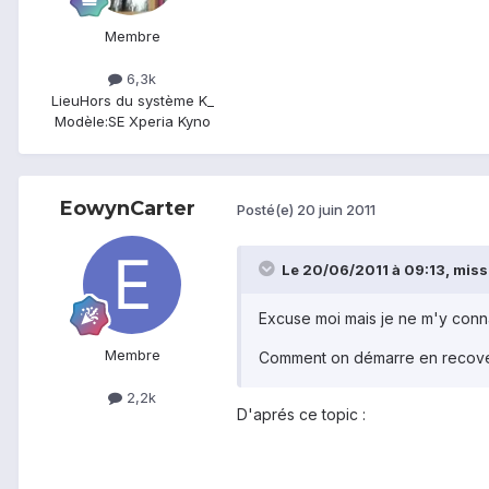
Membre
6,3k
Lieu
Hors du système K_
Modèle:
SE Xperia Kyno
EowynCarter
Posté(e)
20 juin 2011
Le 20/06/2011 à 09:13, miss-
Excuse moi mais je ne m'y conna
Membre
Comment on démarre en recov
2,2k
D'aprés ce topic :