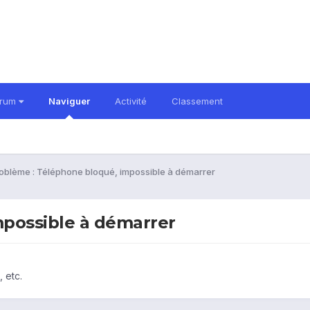
orum
Naviguer
Activité
Classement
oblème : Téléphone bloqué, impossible à démarrer
mpossible à démarrer
 etc.