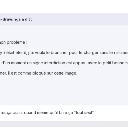
-drawings a dit :
 mon problème :
 était éteint, j'ai voulu le brancher pour le charger sans le rallumer
t d'un moment un signe interdiction est apparu avec le petit bonho
umer. Il est comme bloqué sur cette image.
is ça craint quand même qu'il fase ça "tout seul".