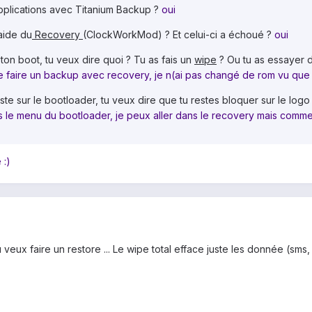
applications avec Titanium Backup ?
oui
'aide du
Recovery
(ClockWorkMod) ? Et celui-ci a échoué ?
oui
ton boot, tu veux dire quoi ? Tu as fais un
wipe
? Ou tu as essayer 
de faire un backup avec recovery, je n(ai pas changé de rom vu que 
te sur le bootloader, tu veux dire que tu restes bloquer sur le logo
ns le menu du bootloader, je peux aller dans le recovery mais comme
 :)
eux faire un restore ... Le wipe total efface juste les donnée (sms, c