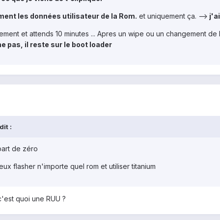
ment les données utilisateur de la Rom.
et uniquement ça. -->
j'a
ment et attends 10 minutes ... Apres un wipe ou un changement de R
e pas, il reste sur le boot loader
it :
part de zéro
ux flasher n'importe quel rom et utiliser titanium
 c'est quoi une RUU ?