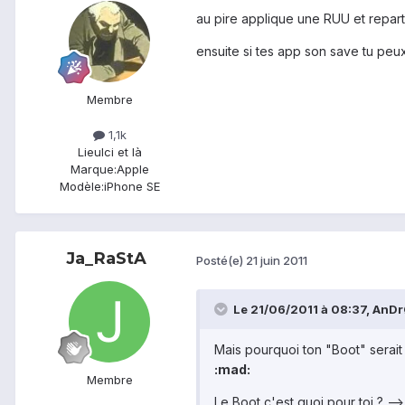
au pire applique une RUU et repar
ensuite si tes app son save tu peux 
Membre
1,1k
Lieu
Ici et là
Marque:
Apple
Modèle:
iPhone SE
Ja_RaStA
Posté(e)
21 juin 2011
Le 21/06/2011 à 08:37, AnDrØ
Mais pourquoi ton "Boot" serait
:mad:
Membre
Le Boot c'est quoi pour toi ? -->