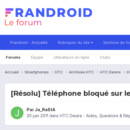
Frandroid - Actualité
Rubriques du site
Sections du f
Forums
Équipe
Utilisateurs en ligne
Clubs
Accueil
Smartphones
HTC
Archives HTC
HTC Desire
H
[Résolu] Téléphone bloqué sur l
Par
Ja_RaStA
20 juin 2011
dans
HTC Desire - Aides, Questions & R