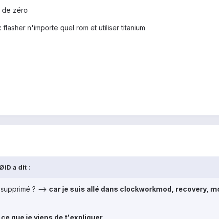
t de zéro
flasher n'importe quel rom et utiliser titanium
iD a dit :
 supprimé ? -->
car je suis allé dans clockworkmod, recovery, mo
ce que je viens de t'expliquer