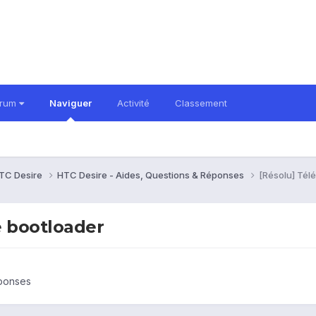
orum
Naviguer
Activité
Classement
TC Desire
HTC Desire - Aides, Questions & Réponses
[Résolu] Tél
e bootloader
éponses