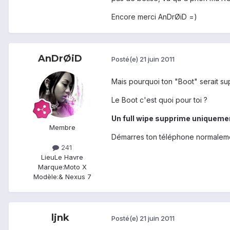
Encore merci AnDrØiD =)
AnDrØiD
Posté(e)
21 juin 2011
Mais pourquoi ton "Boot" serait su
Le Boot c'est quoi pour toi ?
Un full wipe supprime uniquemen
Membre
Démarres ton téléphone normalemen
241
Lieu
Le Havre
Marque:
Moto X
Modèle:
& Nexus 7
ljnk
Posté(e)
21 juin 2011