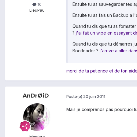
Ensuite tu as sauvegarder tes 
10
Lieu
Pau
Ensuite tu as fais un Backup a l
Quand tu dis que tu as formater 
?
j'ai fait un wipe en essayant 
Quand tu dis que tu démarres jus
Bootloader ?
j'arrive a aller da
merci de ta patience et de ton aide
AnDrØiD
Posté(e)
20 juin 2011
Mais je comprends pas pourquoi tu v
Membre