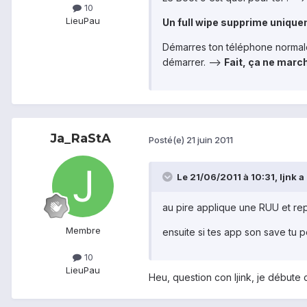
10
Lieu
Pau
Un full wipe supprime unique
Démarres ton téléphone normale
démarrer. -->
Fait, ça ne march
Ja_RaStA
Posté(e)
21 juin 2011
Le 21/06/2011 à 10:31, ljnk a d
au pire applique une RUU et re
Membre
ensuite si tes app son save tu pe
10
Lieu
Pau
Heu, question con ljink, je débute