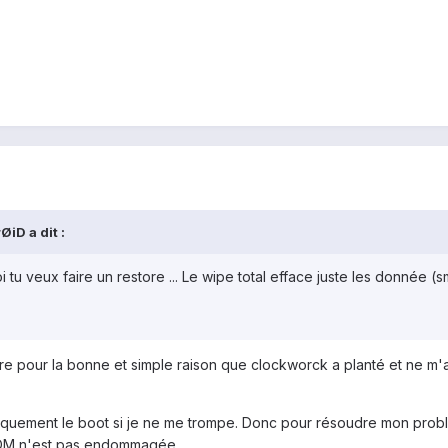
iD a dit :
u veux faire un restore ... Le wipe total efface juste les donnée (sms
ore pour la bonne et simple raison que clockworck a planté et ne m'a
quement le boot si je ne me trompe. Donc pour résoudre mon problèm
 ROM n'est pas endommagée.