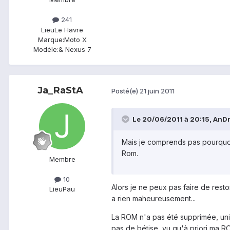
241
Lieu
Le Havre
Marque:
Moto X
Modèle:
& Nexus 7
Ja_RaStA
Posté(e)
21 juin 2011
Le 20/06/2011 à 20:15, AnDrØ
Mais je comprends pas pourquoi t
Rom.
Membre
10
Alors je ne peux pas faire de rest
Lieu
Pau
a rien maheureusement...
La ROM n'a pas été supprimée, uni
pas de bétise, vu qu'à priori ma