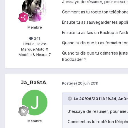
J'essaye de résumer, pour mieux s
Comment as tu rooté ton téléphone
Ensuite tu as sauvegarder tes appl
Membre
Ensuite tu as fais un Backup a l'ai
241
Quand tu dis que tu as formater ton
Lieu
Le Havre
Marque:
Moto X
Quand tu dis que tu démarres juste 
Modèle:
& Nexus 7
Bootloader ?
Ja_RaStA
Posté(e)
20 juin 2011
Le 20/06/2011 à 19:34, AnDrØ
J'essaye de résumer, pour mieu
Membre
Comment as tu rooté ton téléph