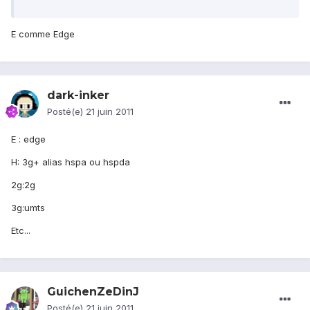
E comme Edge
dark-inker
Posté(e)
21 juin 2011
E : edge
H: 3g+ alias hspa ou hspda
2g:2g
3g:umts
Etc...
GuichenZeDinJ
Posté(e)
21 juin 2011