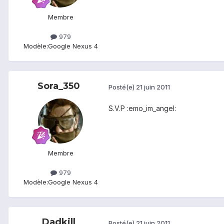
Membre
979
Modèle:
Google Nexus 4
Sora_350
Posté(e)
21 juin 2011
S.V.P :emo_im_angel:
Membre
979
Modèle:
Google Nexus 4
Dadkill
Posté(e)
21 juin 2011