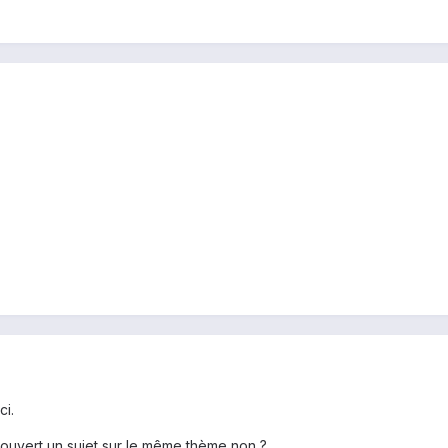
ci.
à ouvert un sujet sur le même thème non ?