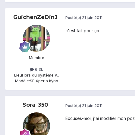
GuichenZeDinJ
Posté(e)
21 juin 2011
c'est fait pour ça
Membre
6,3k
Lieu
Hors du système K_
Modèle:
SE Xperia Kyno
Sora_350
Posté(e)
21 juin 2011
Excuses-moi, j'ai modifier mon post