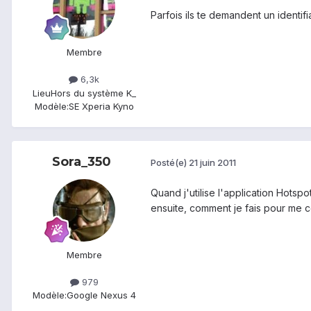
Parfois ils te demandent un identif
Membre
6,3k
Lieu
Hors du système K_
Modèle:
SE Xperia Kyno
Sora_350
Posté(e)
21 juin 2011
Quand j'utilise l'application Hotsp
ensuite, comment je fais pour me 
Membre
979
Modèle:
Google Nexus 4