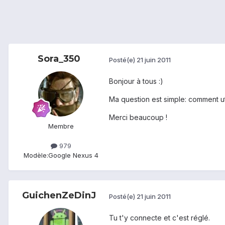
Sora_350
Posté(e)
21 juin 2011
Bonjour à tous :)
Ma question est simple: comment ut
Merci beaucoup !
Membre
979
Modèle:
Google Nexus 4
GuichenZeDinJ
Posté(e)
21 juin 2011
Tu t'y connecte et c'est réglé.