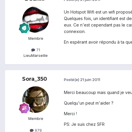
Un Hotspot Wifi est un wifi propos
Quelques fois, un identifiant est d
eux. Ce n'est cependant pas le cas
connexion.
Membre
En espérant avoir répondu à ta ques
71
Lieu
Marseille
Sora_350
Posté(e)
21 juin 2011
Merci beaucoup mais quand je veux
Quelqu'un peut m'aider ?
Merci !
Membre
PS: Je suis chez SFR
979