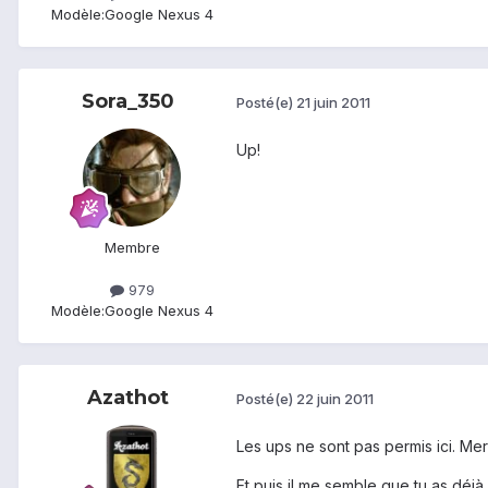
Modèle:
Google Nexus 4
Sora_350
Posté(e)
21 juin 2011
Up!
Membre
979
Modèle:
Google Nexus 4
Azathot
Posté(e)
22 juin 2011
Les ups ne sont pas permis ici. Mer
Et puis il me semble que tu as déj