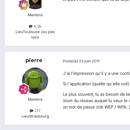
Membre
4,3k
Lieu
Toulouse (ou pas
loin)
pierre
Posté(e)
23 juin 2011
J'ai l'impression qu'il y a une confu
Si l'application (quelle qu'elle soi
Le plus souvent, tu as besoin de te 
Membre
(nom du réseau auquel tu veux te c
un mot de passe (clé WEP / WPA...)
217
Lieu
Strasbourg