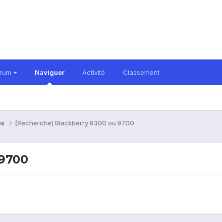
orum
Naviguer
Activité
Classement
es
[Recherche] Blackberry 9300 ou 9700
 9700