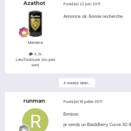
Azathot
Posté(e)
22 juin 2011
Annonce ok. Bonne recherche.
Membre
4,3k
Lieu
Toulouse (ou pas
loin)
4 weeks later...
runman
Posté(e)
19 juillet 2011
Bonjour,
je vends un BlackBerry Curve 3G 9