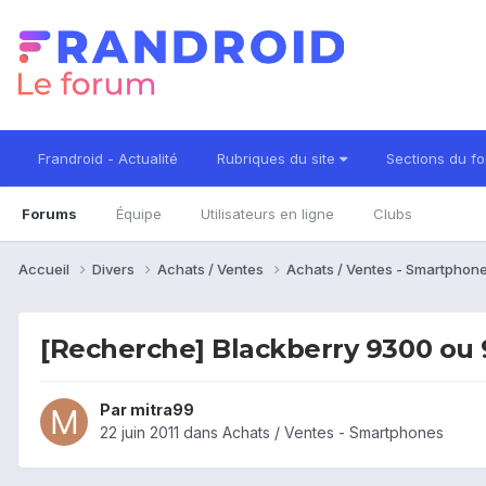
Frandroid - Actualité
Rubriques du site
Sections du f
Forums
Équipe
Utilisateurs en ligne
Clubs
Accueil
Divers
Achats / Ventes
Achats / Ventes - Smartphon
[Recherche] Blackberry 9300 ou
Par
mitra99
22 juin 2011
dans
Achats / Ventes - Smartphones