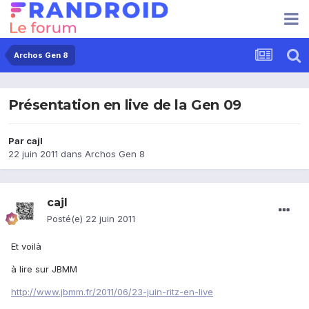
Archos Gen 8
Présentation en live de la Gen 09
Par
cajl
22 juin 2011
dans
Archos Gen 8
cajl
Posté(e)
22 juin 2011
Et voilà
à lire sur JBMM
http://www.jbmm.fr/2011/06/23-juin-ritz-en-live