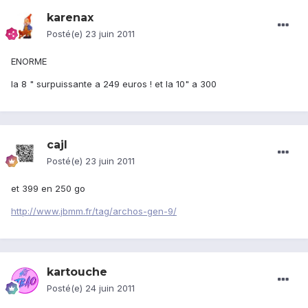
karenax
Posté(e)
23 juin 2011
ENORME
la 8 " surpuissante a 249 euros ! et la 10" a 300
cajl
Posté(e)
23 juin 2011
et 399 en 250 go
http://www.jbmm.fr/tag/archos-gen-9/
kartouche
Posté(e)
24 juin 2011