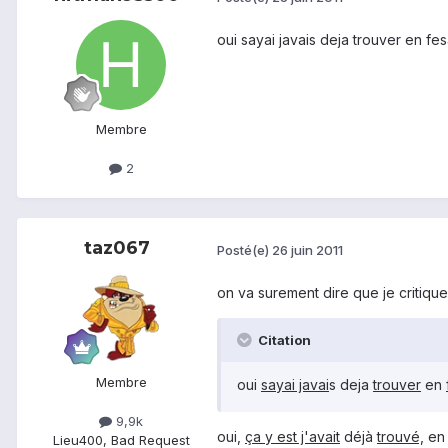
oui sayai javais deja trouver en f
Membre
2
taz067
Posté(e)
26 juin 2011
on va surement dire que je critiqu
Citation
Membre
oui
sayai javai
s deja
trouver
en
9,9k
oui,
ça y est j'avait
déjà
trouvé,
e
Lieu
400, Bad Request