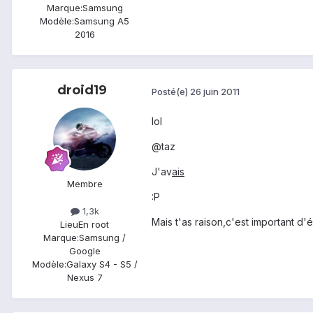
Marque:
Samsung
Modèle:
Samsung A5
2016
droid19
Posté(e)
26 juin 2011
lol
@taz
J'av
ais
Membre
:P
1,3k
Mais t'as raison,c'est important d'é
Lieu
En root
Marque:
Samsung /
Google
Modèle:
Galaxy S4 - S5 /
Nexus 7