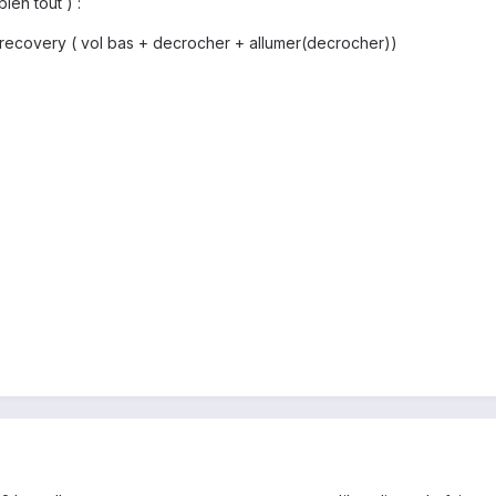
ien tout ) :
 au recovery ( vol bas + decrocher + allumer(decrocher))