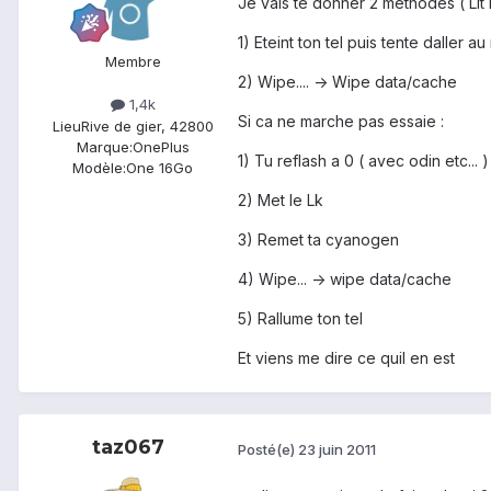
Je vais te donner 2 methodes ( Lit b
1) Eteint ton tel puis tente daller
Membre
2) Wipe.... -> Wipe data/cache
1,4k
Si ca ne marche pas essaie :
Lieu
Rive de gier, 42800
Marque:
OnePlus
1) Tu reflash a 0 ( avec odin etc... )
Modèle:
One 16Go
2) Met le Lk
3) Remet ta cyanogen
4) Wipe... -> wipe data/cache
5) Rallume ton tel
Et viens me dire ce quil en est
taz067
Posté(e)
23 juin 2011