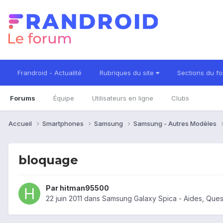
Frandroid - Actualité
Rubriques du site
Sections du f
Forums
Équipe
Utilisateurs en ligne
Clubs
Accueil
Smartphones
Samsung
Samsung - Autres Modèles
bloquage
Par
hitman95500
22 juin 2011
dans
Samsung Galaxy Spica - Aides, Que