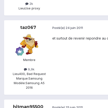
2k
Lieu
Use proxy
taz067
Posté(e)
24 juin 2011
et surtout de revenir repondre au q
Membre
9,9k
Lieu
400, Bad Request
Marque:
Samsung
Modèle:
Samsung A5
2016
hitman95500
Posté(e)
25 juin 2011