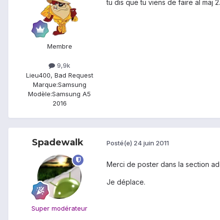
tu dis que tu viens de faire al maj 
Membre
9,9k
Lieu
400, Bad Request
Marque:
Samsung
Modèle:
Samsung A5
2016
Spadewalk
Posté(e)
24 juin 2011
Merci de poster dans la section ad
Je déplace.
Super modérateur