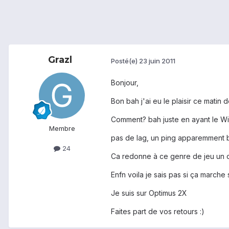
Grazl
Posté(e)
23 juin 2011
Bonjour,
Bon bah j'ai eu le plaisir ce matin
Comment? bah juste en ayant le Wifi
Membre
pas de lag, un ping apparemment b
24
Ca redonne à ce genre de jeu un cer
Enfn voila je sais pas si ça marche
Je suis sur Optimus 2X
Faites part de vos retours :)