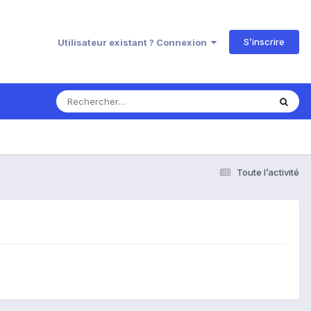
S’inscrire
Utilisateur existant ? Connexion
Toute l’activité